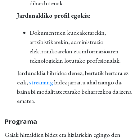
dihardutenak.
Jardunaldiko profil egokia:
Dokumentuen kudeaketarekin,
artxibistikarekin, administrazio
elektronikoarekin eta informazioaren
teknologiekin lotutako profesionalak.
Jardunaldia hibridoa denez, bertatik bertara ez
ezik,
streaming
bidez jarraitu ahal izango da,
baina bi modalitateetarako beharrezkoa da izena
ematea.
Programa
Gaiak hitzaldien bidez eta hizlariekin egingo den