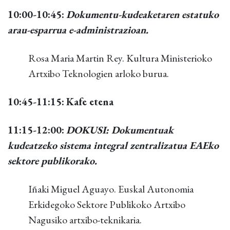
10:00-10:45:
Dokumentu-kudeaketaren estatuko
arau-esparrua e-administrazioan.
Rosa Maria Martin Rey. Kultura Ministerioko
Artxibo Teknologien arloko burua.
10:45-11:15:
Kafe etena
11:15-12:00:
DOKUSI: Dokumentuak
kudeatzeko sistema integral zentralizatua EAEko
sektore publikorako.
Iñaki Miguel Aguayo. Euskal Autonomia
Erkidegoko Sektore Publikoko Artxibo
Nagusiko artxibo-teknikaria.