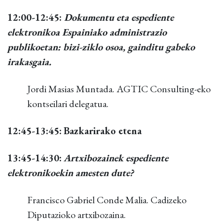
12:00-12:45:
Dokumentu eta espediente
elektronikoa Espainiako administrazio
publikoetan: bizi-ziklo osoa, gainditu gabeko
irakasgaia.
Jordi Masias Muntada. AGTIC Consulting-eko
kontseilari delegatua.
12:45-13:45:
Bazkarirako etena
13:45-14:30:
Artxibozainek espediente
elektronikoekin amesten dute?
Francisco Gabriel Conde Malia. Cadizeko
Diputazioko artxibozaina.