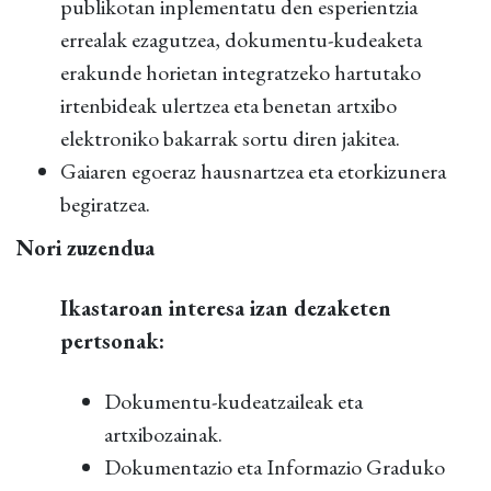
publikotan inplementatu den esperientzia
errealak ezagutzea, dokumentu-kudeaketa
erakunde horietan integratzeko hartutako
irtenbideak ulertzea eta benetan artxibo
elektroniko bakarrak sortu diren jakitea.
Gaiaren egoeraz hausnartzea eta etorkizunera
begiratzea.
Nori zuzendua
Ikastaroan interesa izan dezaketen
pertsonak:
Dokumentu-kudeatzaileak eta
artxibozainak.
Dokumentazio eta Informazio Graduko