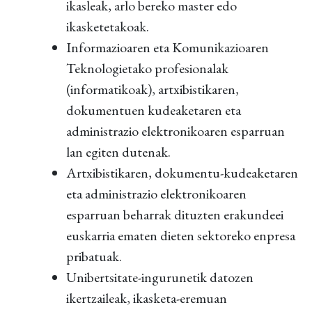
ikasleak, arlo bereko master edo
ikasketetakoak.
Informazioaren eta Komunikazioaren
Teknologietako profesionalak
(informatikoak), artxibistikaren,
dokumentuen kudeaketaren eta
administrazio elektronikoaren esparruan
lan egiten dutenak.
Artxibistikaren, dokumentu-kudeaketaren
eta administrazio elektronikoaren
esparruan beharrak dituzten erakundeei
euskarria ematen dieten sektoreko enpresa
pribatuak.
Unibertsitate-ingurunetik datozen
ikertzaileak, ikasketa-eremuan