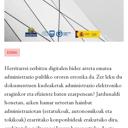
EGINA
Herritarrei zerbitzu digitalen bidez arreta ematea
administrazio publiko ororen erronka da. Zer leku du
dokumentuen kudeaketak administrazio elektroniko
eraginkor eta efiziente baten ezarpenean? Jardunaldi
honetan, azken hamar urteetan hainbat
administraziotan (estatukoak, autonomikoak eta
tokikoak) ezarritako konponbideak erakutsiko dira,
aurkitutako zailtasunei buruz hausnartuko da eta