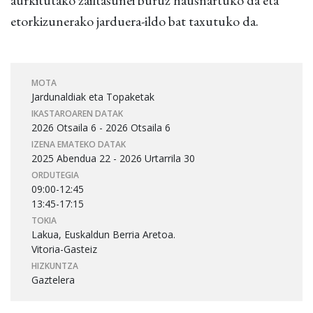
etorkizunerako jarduera-ildo bat taxutuko da.
MOTA
Jardunaldiak eta Topaketak
IKASTAROAREN DATAK
2026 Otsaila 6 - 2026 Otsaila 6
IZENA EMATEKO DATAK
2025 Abendua 22 - 2026 Urtarrila 30
ORDUTEGIA
09:00-12:45
13:45-17:15
TOKIA
Lakua, Euskaldun Berria Aretoa.
Vitoria-Gasteiz
HIZKUNTZA
Gaztelera