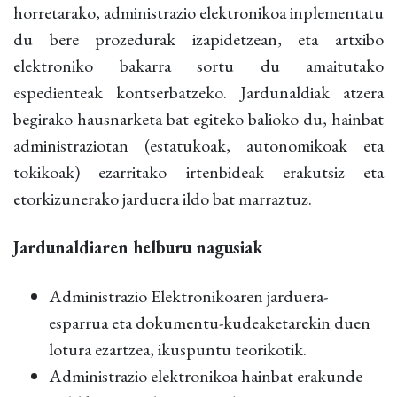
horretarako, administrazio elektronikoa inplementatu
du bere prozedurak izapidetzean, eta artxibo
elektroniko bakarra sortu du amaitutako
espedienteak kontserbatzeko. Jardunaldiak atzera
begirako hausnarketa bat egiteko balioko du, hainbat
administraziotan (estatukoak, autonomikoak eta
tokikoak) ezarritako irtenbideak erakutsiz eta
etorkizunerako jarduera ildo bat marraztuz.
Jardunaldiaren helburu nagusiak
Administrazio Elektronikoaren jarduera-
esparrua eta dokumentu-kudeaketarekin duen
lotura ezartzea, ikuspuntu teorikotik.
Administrazio elektronikoa hainbat erakunde