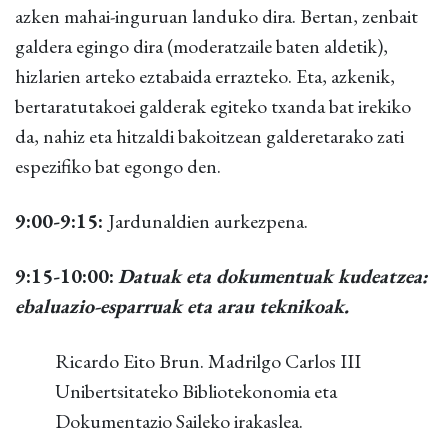
azken mahai-inguruan landuko dira. Bertan, zenbait
galdera egingo dira (moderatzaile baten aldetik),
hizlarien arteko eztabaida errazteko. Eta, azkenik,
bertaratutakoei galderak egiteko txanda bat irekiko
da, nahiz eta hitzaldi bakoitzean galderetarako zati
espezifiko bat egongo den.
9:00-9:15:
Jardunaldien aurkezpena.
9:15-10:00:
Datuak eta dokumentuak kudeatzea:
ebaluazio-esparruak eta arau teknikoak.
Ricardo Eito Brun. Madrilgo Carlos III
Unibertsitateko Bibliotekonomia eta
Dokumentazio Saileko irakaslea.