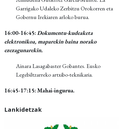
Garrigako Udaleko Zerbitzu Orokorren eta
Gobernu Irekiaren arloko burua.
16:00-16:45:
Dokumentu-kudeaketa
elektronikoa, maparekin baina norako
ezezagunarekin.
Ainara Lasagabaster Gobantes. Eusko
Legebiltzarreko artxibo-teknikaria.
16:45-17:15:
Mahai-ingurua.
Lankidetzak