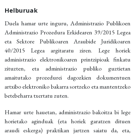
Helburuak
Duela hamar urte inguru, Administrazio Publikoen
Administrazio Prozedura Erkidearen 39/2015 Legea
eta Sektore Publikoaren Araubide Juridikoaren
40/2015 Legea argitaratu ziren. Lege horiek
administrazio elektronikoaren printzipioak finkatu
zituzten, eta administrazio publiko guztietan
amaitutako prozedurei dagozkien dokumentuen
artxibo elektroniko bakarra sortzeko eta mantentzeko
betebeharra txertatu zuten.
Hamar urte hauetan, administrazio bakoitza bi lege
horietako aginduak (eta horiek garatzen dituen
araudi eskerga) praktikan jartzen saiatu da, eta,