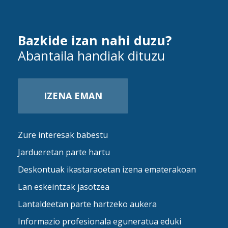
Bazkide izan nahi duzu?
Abantaila handiak dituzu
IZENA EMAN
Zure interesak babestu
Jardueretan parte hartu
Deskontuak ikastaraoetan izena ematerakoan
Lan eskeintzak jasotzea
Lantaldeetan parte hartzeko aukera
Informazio profesionala eguneratua eduki