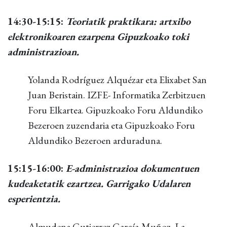
14:30-15:15:
Teoriatik praktikara: artxibo
elektronikoaren ezarpena Gipuzkoako toki
administrazioan.
Yolanda Rodríguez Alquézar eta Elixabet San
Juan Beristain. IZFE- Informatika Zerbitzuen
Foru Elkartea. Gipuzkoako Foru Aldundiko
Bezeroen zuzendaria eta Gipuzkoako Foru
Aldundiko Bezeroen arduraduna.
15:15-16:00:
E-administrazioa dokumentuen
kudeaketatik ezartzea. Garrigako Udalaren
esperientzia.
Almudena Gutierrez García-Muñoz. La