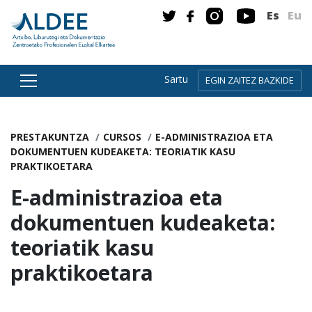
Es
Eu
Sartu
EGIN ZAITEZ BAZKIDE
Zuzenean edukira joan
PRESTAKUNTZA
CURSOS
E-ADMINISTRAZIOA ETA
DOKUMENTUEN KUDEAKETA: TEORIATIK KASU
PRAKTIKOETARA
E-administrazioa eta
dokumentuen kudeaketa:
teoriatik kasu
praktikoetara